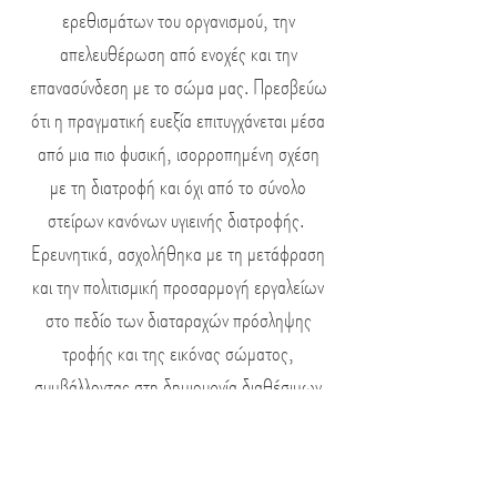
ερεθισμάτων του οργανισμού, την
απελευθέρωση από ενοχές και την
επανασύνδεση με το σώμα μας. Πρεσβεύω
ότι η πραγματική ευεξία επιτυγχάνεται μέσα
από μια πιο φυσική, ισορροπημένη σχέση
με τη διατροφή και όχι από το σύνολο
στείρων κανόνων υγιεινής διατροφής.
Ερευνητικά, ασχολήθηκα με τη μετάφραση
και την πολιτισμική προσαρμογή εργαλείων
στο πεδίο των διαταραχών πρόσληψης
τροφής και της εικόνας σώματος,
συμβάλλοντας στη δημιουργία διαθέσιμων
εργαλείων σε έναν τομέα που, αν και
παραμένει σε μεγάλο βαθμό άγνωστος,
εξαπλώνεται με ανησυχητικούς ρυθμούς.