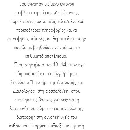
μου έγιναν αντικείμενο έντονου
προβληματισμού και ενδιαφέροντος,
παρακινώντας με να αναζητώ ολοένα και
περισσότερες πληροφορίες και να
εντρυφήσω, τελικώς, σε θέματα διατροφής
που θα με βοηθούσαν να φτάσω στο
επιθυμητό αποτέλεσμα
.
Έτσι, στην ηλικία των 13-14 ετών είχα
ήδη αποφασίσει το επάγγελμά μου.
Σπούδασα "Επιστήμη της Διατροφής και
Διαιτολογίας" στη Θεσσαλονίκη, όπου
απέκτησα τις βασικές γνώσεις για τη
λειτουργία του σώματος και τον ρόλο της
διατροφής στη συνολική υγεία του
ανθρώπου. Η αρχική
επιδίωξή μου ήταν η