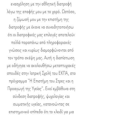
ενασχόληση με την αθλητική διατροφή
λόγω της επαφής μου με το χορό. Ω
στόσο,
η ζύμωσή μου με την επιστήμη της
διατροφής με έκανε να
συνειδητοποιήσω
ότι οι διατροφικές μας επιλογές αποτελούν
πολλά παραπάνω από πληροφοριακές
γνώσεις και κυρίως διαμορφώνονται
από
τον τρόπο σκέψη μας.
Αυτή η διαπίστωση
με οδήγησε να ακολουθήσω μεταπτυχιακές
σπουδές στην Ιατρική Σχολή του ΕΚΠΑ, στο
πρόγραμμα "Η Επιστήμη του Στρες και η
Προαγωγή της Υγείας". Εκεί εμβάθυνα στη
σύνδεση διατροφής, ψυχολογίας και
σωματικής υγείας, κατανοώντας σε
επιστημονικό επίπεδο ότι το κλειδί για μια