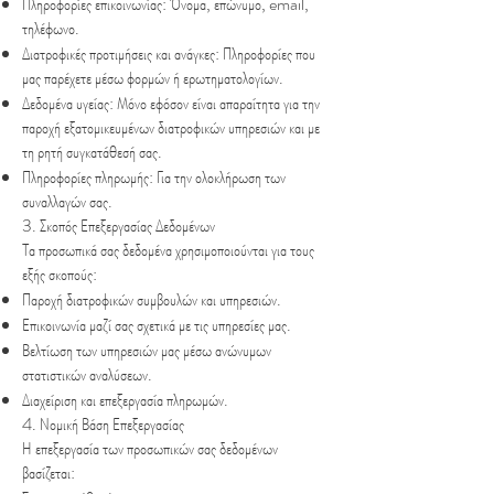
Πληροφορίες επικοινωνίας: Όνομα, επώνυμο, email,
τηλέφωνο.
Διατροφικές προτιμήσεις και ανάγκες: Πληροφορίες που
μας παρέχετε μέσω φορμών ή ερωτηματολογίων.
Δεδομένα υγείας: Μόνο εφόσον είναι απαραίτητα για την
παροχή εξατομικευμένων διατροφικών υπηρεσιών και με
τη ρητή συγκατάθεσή σας.
Πληροφορίες πληρωμής: Για την ολοκλήρωση των
συναλλαγών σας.
3. Σκοπός Επεξεργασίας Δεδομένων
Τα προσωπικά σας δεδομένα χρησιμοποιούνται για τους
εξής σκοπούς:
Παροχή διατροφικών συμβουλών και υπηρεσιών.
Επικοινωνία μαζί σας σχετικά με τις υπηρεσίες μας.
Βελτίωση των υπηρεσιών μας μέσω ανώνυμων
στατιστικών αναλύσεων.
Διαχείριση και επεξεργασία πληρωμών.
4. Νομική Βάση Επεξεργασίας
Η επεξεργασία των προσωπικών σας δεδομένων
βασίζεται: