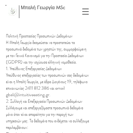
Μπαλή Γεωργία MSc
Πολιτική Προστασίας Προσωπικών Δεδομένων
Η Μπαλή Γεωργία δεσμεύεται να προστατεύει τα
προσωπικά δεδομένα των χρηστών της, συμμορφούμενη
με τον Γενικό Κανονισμό για την Προστασία Δεδομένων
(GDPR) και την ισχύουσα ελληνική νομοθεσία.
1. Υπεύθυνος Επεξεργασίας Δεδομένων
Υπεύθυνος επεξεργασίας των προσωπικών σας δεδομένων
είναι η Μπαλή Γεωργία, με έδρα Διογένους 19, τηλέφωνο
επικοινωνίας
2411 812 386
και email
gbali@intuitiveeating.gr
.
2. Συλλογή και Επεξεργασία Προσωπικών Δεδομένων
Συλλέγουμε και επεξεργαζόμαστε προσωπικά δεδομένα
μόνο όταν είναι απαραίτητο για την παροχή των
υπηρεσιών μας. Τα δεδομένα που ενδέχεται να συλλέξουμε
περιλαμβάνουν: