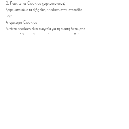
2. Ποιοι τύποι Cookies χρησιμοποιούμε;
Χρησιμοποιούμε τα εξής είδη cookies στην ιστοσελίδα
μας:
Απαραίτητα Cookies
Αυτά τα cookies είναι αναγκαία για τη σωστή λειτουργία
της ιστοσελίδας και δεν μπορούν να απενεργοποιηθούν.
Περιλαμβάνουν cookies που επιτρέπουν:
Την ασφαλή περιήγηση στον ιστότοπο.
Την αποθήκευση των προτιμήσεών σας.
Τη σύνδεση σε λογαριασμό χρήστη.
Cookies Απόδοσης και Αναλύσεων
Αυτά τα cookies μας βοηθούν να κατανοήσουμε πώς
χρησιμοποιείται η ιστοσελίδα μας, ώστε να βελτιώσουμε
την εμπειρία των χρηστών. Χρησιμοποιούμε εργαλεία
όπως το Google Analytics για τη συλλογή ανώνυμων
δεδομένων σχετικά με τη χρήση της σελίδας.
Cookies Λειτουργικότητας
Τα cookies αυτά επιτρέπουν στην ιστοσελίδα να θυμάται
επιλογές που κάνετε (όπως η γλώσσα ή η περιοχή σας) και
παρέχουν βελτιωμένες, προσωποποιημένες λειτουργίες.