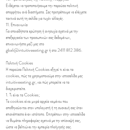
Ενδέχεται να τροποποιήσουμε την παρούσα πολιτική
απορρήτου ανά διαστήματα. Σας προτρέπουμε να ελέγχετε
τακτικά αυτή τη σελίδα για τυχόν αλλαγές.
11. Επικοινωνία
Για οποιαδήποτε ερώτηση ή ανησυχία σχετικά με την
επεξεργασία των προσωπικών σας δεδομένων,
επικοινωνήστε μαζί μας στο
gbali@intuitiveeating.gr
ή στο
2411 812 386
.
Πολιτική Cookies
Η παρούσα Πολιτική Cookies εξηγεί τι είναι τα
cookies, πώς τα χρησιμοποιούμε στην ιστοσελίδα μας
intuitiveeating.gr, και πώς μπορείτε να τα
διαχειριστείτε.
1. Τι είναι τα Cookies;
Τα cookies είναι μικρά αρχεία κειμένου που
αποθηκεύονται στον υπολογιστή ή τη συσκευή σας όταν
επισκέπτεστε έναν ιστότοπο. Επιτρέπουν στην ιστοσελίδα
να θυμάται πληροφορίες σχετικά με την επίσκεψή σας,
ώστε να βελτιώνει την εμπειρία πλοήγησής σας.