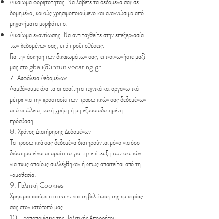
Δικαίωμα φορητότητας: Να λάβετε τα δεδομένα σας σε
δομημένο, κοινώς χρησιμοποιούμενο και αναγνώσιμο από
μηχανήματα μορφότυπο.
Δικαίωμα εναντίωσης: Να αντιταχθείτε στην επεξεργασία
των δεδομένων σας, υπό προϋποθέσεις.
Για την άσκηση των δικαιωμάτων σας, επικοινωνήστε μαζί
μας στο
gbali@intuitiveeating.gr
.
7. Ασφάλεια Δεδομένων
Λαμβάνουμε όλα τα απαραίτητα τεχνικά και οργανωτικά
μέτρα για την προστασία των προσωπικών σας δεδομένων
από απώλεια, κακή χρήση ή μη εξουσιοδοτημένη
πρόσβαση.
8. Χρόνος Διατήρησης Δεδομένων
Τα προσωπικά σας δεδομένα διατηρούνται μόνο για όσο
διάστημα είναι απαραίτητο για την επίτευξη των σκοπών
για τους οποίους συλλέχθηκαν ή όπως απαιτείται από τη
νομοθεσία.
9. Πολιτική Cookies
Χρησιμοποιούμε cookies για τη βελτίωση της εμπειρίας
σας στον ιστότοπό μας.
10. Τροποποιήσεις της Πολιτικής Απορρήτου