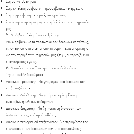
Στη συγκατάθεσή σας.
Στην εκτέλεση σύμβασης ή προσυμβατικών ενεργειών.
Στη συμμόρφωση με νομικές υποχρεώσεις.
Στο έννομο συμφέρον μας για τη βελτίωση των υπηρεσιών
μας.
5. Διαβίβαση Δεδομένων σε Τρίτους
Δεν διαβιβάζουμε τα προσωπικά σας δεδομένα σε τρίτους,
εκτός εάν αυτό απαιτείται από το νόμο ή είναι απαραίτητο
για την παροχή των υπηρεσιών μας (π.χ., συνεργαζόμενοι
επαγγελματίες υγείας).
6. Δικαιώματα των Υποκειμένων των Δεδομένων
Έχετε τα εξής δικαιώματα:
Δικαίωμα πρόσβασης: Να γνωρίζετε ποια δεδομένα σας
επεξεργαζόμαστε.
Δικαίωμα διόρθωσης: Να ζητήσετε τη διόρθωση
ανακριβών ή ελλιπών δεδομένων.
Δικαίωμα διαγραφής: Να ζητήσετε τη διαγραφή των
δεδομένων σας, υπό προϋποθέσεις.
Δικαίωμα περιορισμού επεξεργασίας: Να περιορίσετε την
επεξεργασία των δεδομένων σας, υπό προϋποθέσεις.